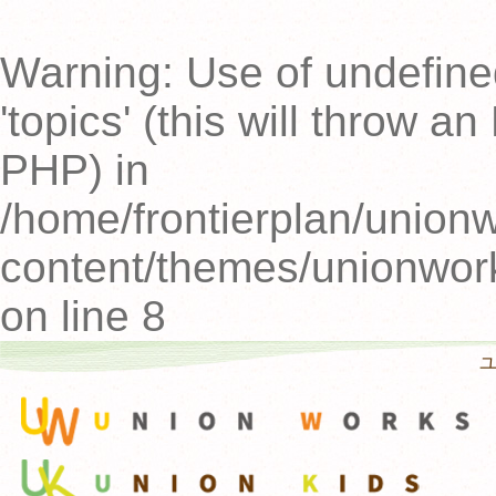
Warning
: Use of undefin
'topics' (this will throw an
PHP) in
/home/frontierplan/unionw
content/themes/unionwor
on line
8