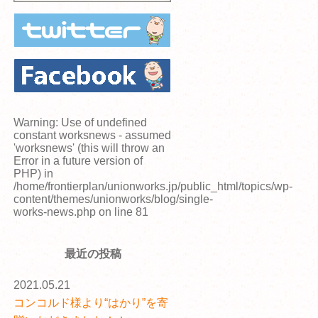
Warning
: Use of undefined
constant worksnews - assumed
'worksnews' (this will throw an
Error in a future version of
PHP) in
/home/frontierplan/unionworks.jp/public_html/topics/wp-
content/themes/unionworks/blog/single-
works-news.php
on line
81
最近の投稿
2021.05.21
コンコルド様より“はかり”を寄